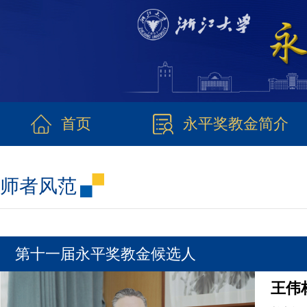
首页
永平奖教金简介
师者风范
第十一届永平奖教金候选人
王伟