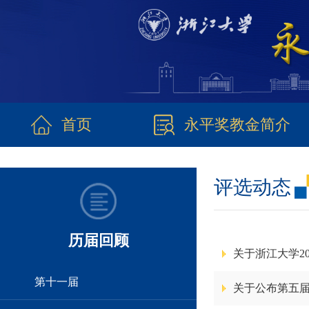
首页
永平奖教金简介
评选动态
历届回顾
关于浙江大学2
第十一届
关于公布第五