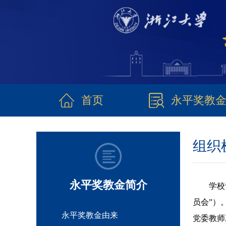
首页
永平奖教
组织
永平奖教金简介
学校
员会”）
永平奖教金由来
党委教师