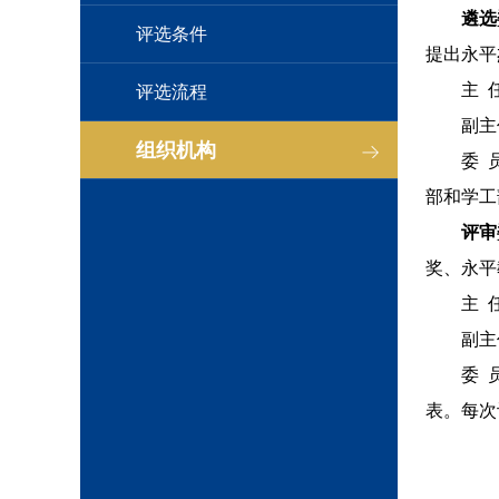
遴选
评选条件
提出永平
主 
评选流程
副主
组织机构
委 
部和学工
评审
奖、永平
主 
副主
委 
表。每次