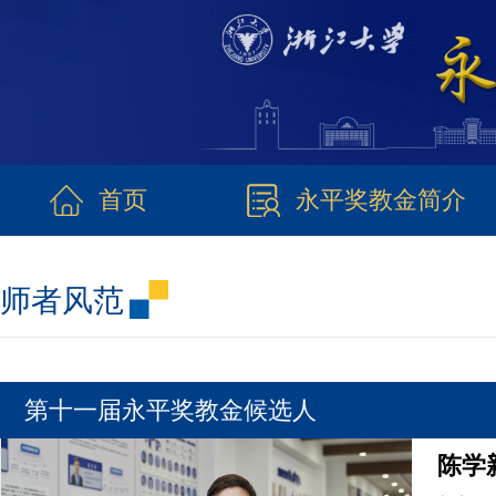
首页
永平奖教金简介
师者风范
第十一届永平奖教金候选人
陈学