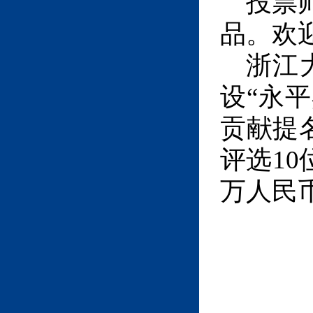
投票
品。欢
浙江
设
“
永平
贡献提
评选
10
万人民