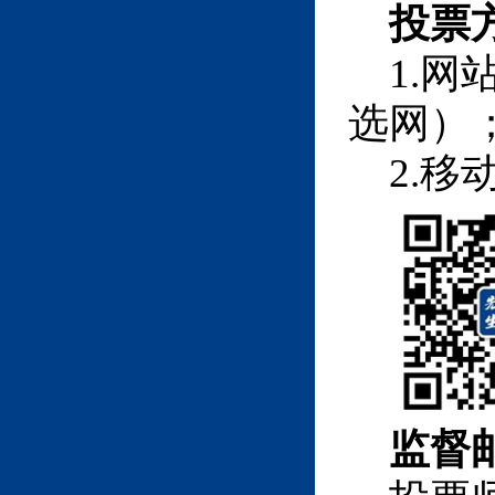
投票
1.
网
选网）
2.
移
监督